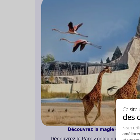
Ce site u
des 
Nous util
Découvrez la magie du Parc Zoo
améliore
Découvrez le Parc Zoologique de Paris, 
et
personn