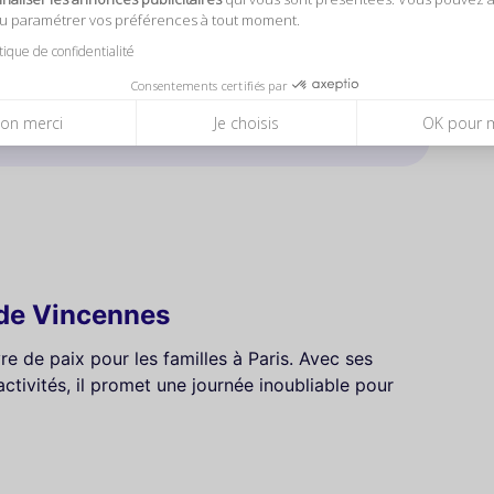
ou paramétrer vos préférences à tout moment.
et rencontrez des espèces étonnantes !
itique de confidentialité
4,8
(132)
Consentements certifiés par
on merci
Je choisis
OK pour 
TS ZOO PARIS
c de Vincennes
e de paix pour les familles à Paris. Avec ses
tivités, il promet une journée inoubliable pour