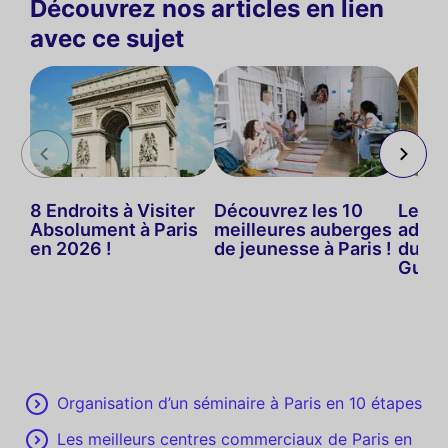
Découvrez nos articles en lien
avec ce sujet
8 Endroits à Visiter
Découvrez les 10
Les m
Absolument à Paris
meilleures auberges
adres
en 2026 !
de jeunesse à Paris !
du sh
Guide
Organisation d’un séminaire à Paris en 10 étapes
Les meilleurs centres commerciaux de Paris en