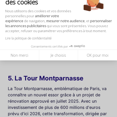
des cookies
gravi les marches, les visiteurs peuvent admirer le
panorama spectaculaire tout en apprenant
Nous utilisons des cookies et vos données
personnelles pour
améliorer votre
l'histoire de l'Arc de Triomphe. Pour en savoir plus
expérience
de navigation,
mesurer notre audience
, et
personnaliser
sur cette merveille architecturale, consultez notre
les annonces publicitaires
qui vous sont présentées. Vous pouvez
page dédiée sur
l'Arc de Triomphe
.
accepter, refuser ou paramétrer vos préférences à tout moment.
Lire la politique de confidentialité
Consentements certifiés par
Non merci
Je choisis
OK pour moi
5. La Tour Montparnasse
La Tour Montparnasse, emblématique de Paris, va
connaître un nouvel essor grâce à un projet de
rénovation approuvé en juillet 2025. Avec un
investissement de plus de 600 millions d'euros
prévu d'ici 2026, cette transformation, dirigée par