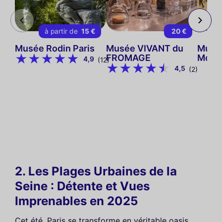
à partir de
15 €
20 €
Musée Rodin Paris
Musée VIVANT du
Musé
FROMAGE
Mont
4,9
(12)
4,5
(2)
2. Les Plages Urbaines de la
Seine : Détente et Vues
Imprenables en 2025
Cet été, Paris se transforme en véritable oasis