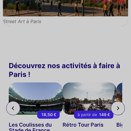
Street Art à Paris
Découvrez nos activités à faire à
Paris !
 €
18,50 €
à partir de
149 €
ps-
Les Coulisses du
Rétro Tour Paris
Big B
Stade de France