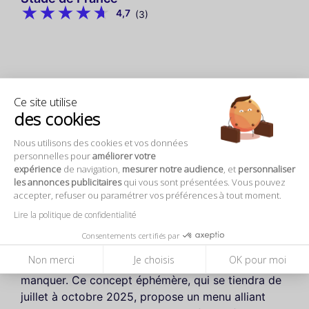
4,7
(3)
Ce site utilise
des cookies
Nous utilisons des cookies et vos données
personnelles pour
améliorer votre
expérience
de navigation,
mesurer notre audience
, et
personnaliser
3. Nonette : Banh-mi et donuts
les annonces publicitaires
qui vous sont présentées. Vous pouvez
accepter, refuser ou paramétrer vos préférences à tout moment.
originaux à République
Lire la politique de confidentialité
Pour les gourmands en quête de nouvelles saveurs
Consentements certifiés par
à Paris, l'ouverture du pop-up du restaurant
Non merci
Je choisis
OK pour moi
Nonette à République est une occasion à ne pas
manquer. Ce concept éphémère, qui se tiendra de
juillet à octobre 2025, propose un menu alliant