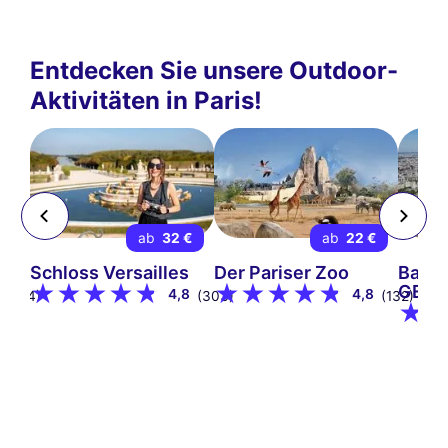
Entdecken Sie unsere Outdoor-
Aktivitäten in Paris!
 €
ab
32 €
ab
22 €
s
Schloss Versailles
Der Pariser Zoo
Ballo
GENE
9
4,8
4,8
(34)
(303)
(132)