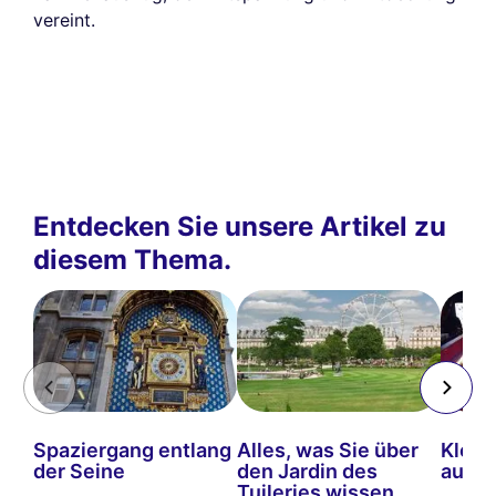
vereint.
Entdecken Sie unsere Artikel zu
diesem Thema.
Spaziergang entlang
Alles, was Sie über
Klein
der Seine
den Jardin des
aus P
Tuileries wissen