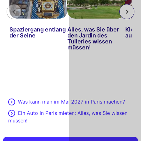
Spaziergang entlang
Alles, was Sie über
Klein
der Seine
den Jardin des
aus P
Tuileries wissen
müssen!
Was kann man im Mai 2027 in Paris machen?
Ein Auto in Paris mieten: Alles, was Sie wissen
müssen!