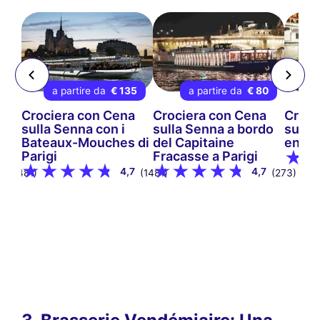
99
a partire da
€ 135
a partire da
€ 80
a
Crociera con Cena
Crociera con Cena
Croci
sulla Senna con i
sulla Senna a bordo
sulla
 di
Bateaux-Mouches di
del Capitaine
en Sc
Parigi
Fracasse a Parigi
8
4,7
4,7
(1481)
(1481)
(273)