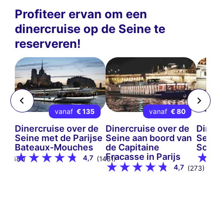
Profiteer ervan om een
dinercruise op de Seine te
reserveren!
99
vanaf
€ 135
vanaf
€ 80
 de
Dinercruise over de
Dinercruise over de
Diner
jse
Seine met de Parijse
Seine aan boord van
Seine
s
Bateaux-Mouches
de Capitaine
Scène
Fracasse in Parijs
8
4,7
(1481)
(1481)
4,7
(273)