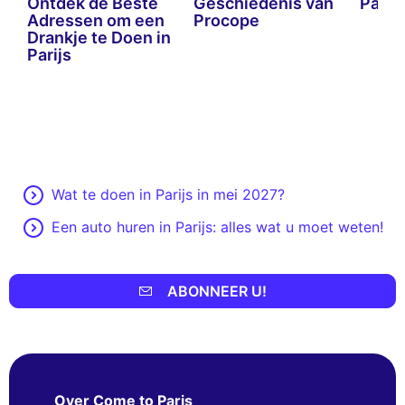
Ontdek de Beste
Geschiedenis van
Parij
Adressen om een
Procope
Drankje te Doen in
Parijs
Wat te doen in Parijs in mei 2027?
Een auto huren in Parijs: alles wat u moet weten!
ABONNEER U!
Over Come to Paris