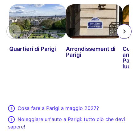
Quartieri di Parigi
Arrondissement di
Guida
Parigi
arron
Parigi
luoghi
Cosa fare a Parigi a maggio 2027?
Noleggiare un'auto a Parigi: tutto ciò che devi
sapere!