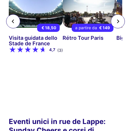
 9
€ 18,50
a partire da
€ 149
ps-
Visita guidata dello
Rétro Tour Paris
Big B
Stade de France
4,7
(3)
Eventi unici in rue de Lappe:
Sunday Cheers e corsi di