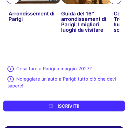
Arrondissement di
Guida del 16°
Cosa v
Parigi
arrondissement di
Troca
Parigi: I migliori
luoghi
luoghi da visitare
scopr
Cosa fare a Parigi a maggio 2027?
Noleggiare un'auto a Parigi: tutto ciò che devi
sapere!
ISCRIVITI!