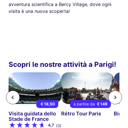
avventura scientifica a Bercy Village, dove ogni
visita è una nuova scoperta!
Scopri le nostre attività a Parigi!
 9
€ 18,50
a partire da
€ 149
ps-
Visita guidata dello
Rétro Tour Paris
Big B
Stade de France
4,7
(3)