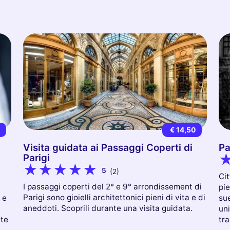
0
€ 14,50
Visita guidata ai Passaggi Coperti di
Pa
Parigi
5
(2)
Cit
I passaggi coperti del 2° e 9° arrondissement di
pie
Parigi sono gioielli architettonici pieni di vita e di
 e
sue
aneddoti. Scoprili durante una visita guidata.
uni
ite
tra