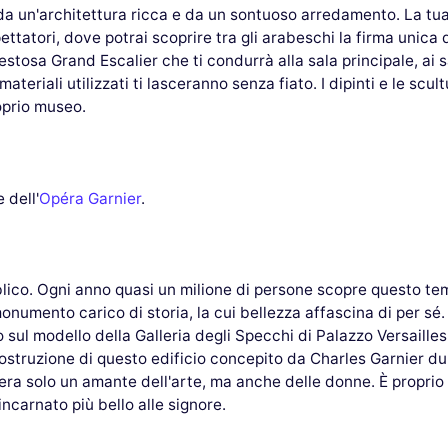
a un'architettura ricca e da un sontuoso arredamento. La tua 
ettatori, dove potrai scoprire tra gli arabeschi la firma unica d
stosa Grand Escalier che ti condurrà alla sala principale, ai s
ateriali utilizzati ti lasceranno senza fiato. I dipinti e le scu
roprio museo.
 dell'
Opéra Garnier
.
lico. Ogni anno quasi un milione di persone scopre questo temp
onumento carico di storia, la cui bellezza affascina di per s
o sul modello della Galleria degli Specchi di Palazzo Versailles
ostruzione di questo edificio concepito da Charles Garnier dur
 era solo un amante dell'arte, ma anche delle donne. È proprio
ncarnato più bello alle signore.