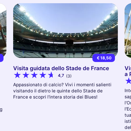
0
€ 18,50
Visita guidata dello Stade de France
Vi
a 
4,7
(3)
Appassionato di calcio? Vivi i momenti salienti
Int
visitando il dietro le quinte dello Stade de
sa
France e scopri l'intera storia dei Blues!
l'O
l'E
ig
tua
ist
de