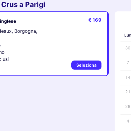
Crus a Parigi
€ 169
 inglese
‹
rdeaux, Borgogna,
Lu
e
30
no
clusi
7
Seleziona
14
21
28
4