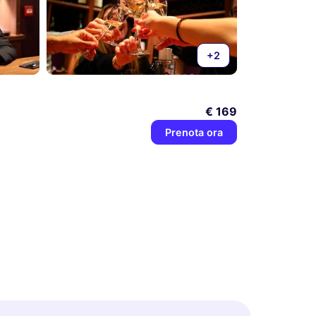
+2
€ 169
Prenota ora