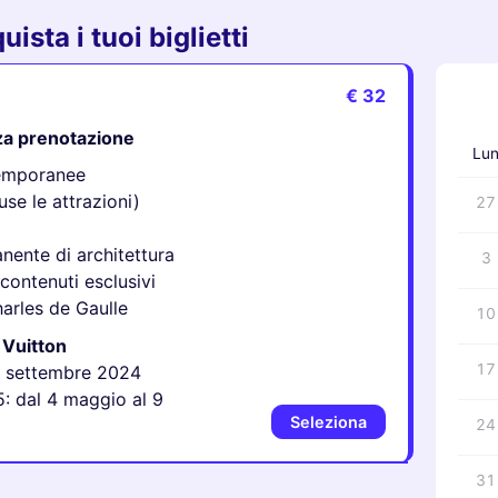
sta i tuoi biglietti
€ 32
‹
nza prenotazione
Lu
temporanee
se le attrazioni)
27
nente di architettura
3
contenuti esclusivi
arles de Gaulle
10
 Vuitton
17
 9 settembre 2024
5: dal 4 maggio al 9
Seleziona
24
31