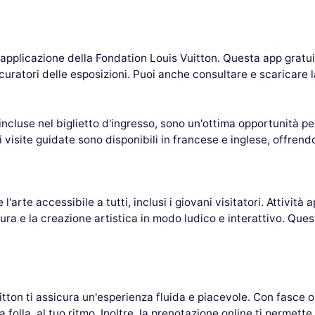
 l'applicazione della Fondation Louis Vuitton. Questa app gratui
curatori delle esposizioni. Puoi anche consultare e scaricare l
incluse nel biglietto d'ingresso, sono un'ottima opportunità p
visite guidate sono disponibili in francese e inglese, offrendo
l'arte accessibile a tutti, inclusi i giovani visitatori. Attivit
ura e la creazione artistica in modo ludico e interattivo. Quest
uitton ti assicura un'esperienza fluida e piacevole. Con fasce 
a folla, al tuo ritmo. Inoltre, la prenotazione online ti permett