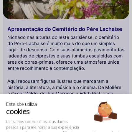
Apresentação do Cemitério do Père Lachaise
Nichado nas alturas do leste parisiense, o cemitério
do Père-Lachaise é muito mais do que um simples
lugar de descanso. Com suas alamedas pavimentadas
ladeadas de ciprestes e suas tumbas esculpidas com
ares de obras-primas, oferece uma atmosfera única,
entre recolhimento e contemplação.
Aqui repousam figuras ilustres que marcaram a
história, a literatura, a música e o cinema. De Molière
a Oscar Wilde, de Jim Morrison a Édith Piaf, cada
sepultura conta uma vida, uma época, uma lenda.
Este site utiliza
Entre mausoléus grandiosos e tumbas discretas
cookies
invadidas pelo musgo, o Père-Lachaise é um museu a
céu aberto onde a arte funerária convive com os
Utilizamos cookies e os seus dados
relatos dos grandes nomes que moldaram a cultura
pessoais para melhorar a sua experiência
mundial.
Longe de ser um simples cemitério, é um lugar de