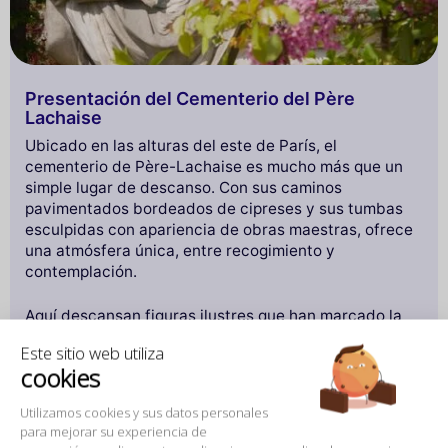
Presentación del Cementerio del Père
Lachaise
Ubicado en las alturas del este de París, el
cementerio de Père-Lachaise es mucho más que un
simple lugar de descanso. Con sus caminos
pavimentados bordeados de cipreses y sus tumbas
esculpidas con apariencia de obras maestras, ofrece
una atmósfera única, entre recogimiento y
contemplación.
Aquí descansan figuras ilustres que han marcado la
historia, la literatura, la música y el cine. Desde
Este sitio web utiliza
Molière hasta Oscar Wilde, desde Jim Morrison hasta
cookies
Édith Piaf, cada sepultura cuenta una vida, una época,
una leyenda. Entre mausoleos grandiosos y tumbas
Utilizamos cookies y sus datos personales
discretas invadidas por el musgo, Père-Lachaise es
para mejorar su experiencia de
un museo al aire libre donde el arte funerario se