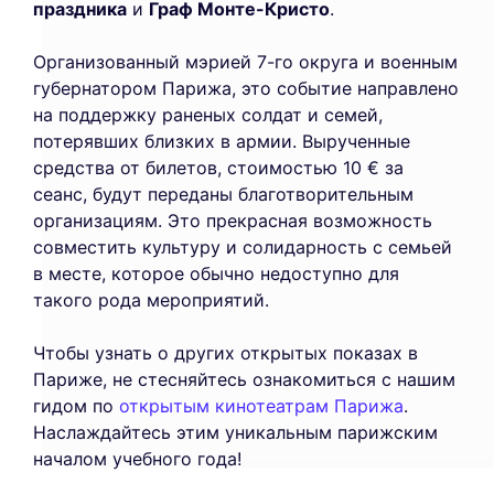
праздника
и
Граф Монте-Кристо
.
Организованный мэрией 7-го округа и военным
губернатором Парижа, это событие направлено
на поддержку раненых солдат и семей,
потерявших близких в армии. Вырученные
средства от билетов, стоимостью 10 € за
сеанс, будут переданы благотворительным
организациям. Это прекрасная возможность
совместить культуру и солидарность с семьей
в месте, которое обычно недоступно для
такого рода мероприятий.
Чтобы узнать о других открытых показах в
This website uses
Париже, не стесняйтесь ознакомиться с нашим
cookies
гидом по
открытым кинотеатрам Парижа
.
Наслаждайтесь этим уникальным парижским
We use cookies and your personal data to
началом учебного года!
enhance your browsing experience,
measure our audience, and personalize the ads shown to you. You