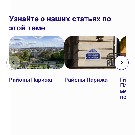
Узнайте о наших статьях по
этой теме
Районы Парижа
Районы Парижа
Гид п
Пари
мест
посе