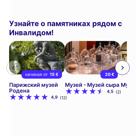
Узнайте о памятниках рядом с
Инвалидом!
начиная от
15 €
20 €
Парижский музей
Музей - Музей сыра
Музе
Родена
4,5
(2)
4,9
(12)