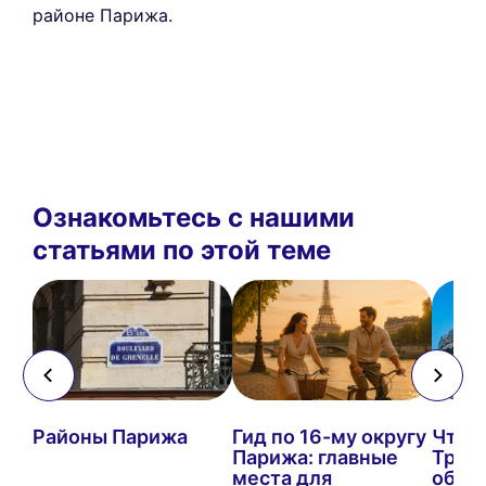
районе Парижа.
Ознакомьтесь с нашими
статьями по этой теме
Районы Парижа
Гид по 16-му округу
Что п
Парижа: главные
Трока
места для
обяз