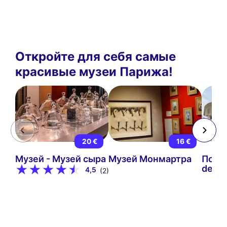
Откройте для себя самые
красивые музеи Парижа!
20 €
16 €
Музей - Музей сыра
Музей Монмартра
Посе
de To
4,5
(2)