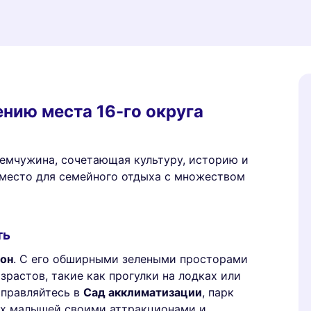
ению места 16-го округа
емчужина, сочетающая культуру, историю и
 место для семейного отдыха с множеством
ть
лон
. С его обширными зелеными просторами
зрастов, такие как прогулки на лодках или
аправляйтесь в
Сад акклиматизации
, парк
их малышей своими аттракционами и