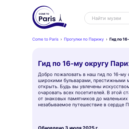
Поиск
Найти муз
Come to Paris
Прогулки по Парижу
Гид по 16
Гид по 16-му округу Пар
Добро пожаловать в наш гид по 16-му 
широкими бульварами, престижными м
открыть. Будь вы увлечены искусством
очаровать всех посетителей. В этой с
от знаковых памятников до маленьких
незабываемое путешествие в сердце 
Обновлено
3 июля 2025 г.