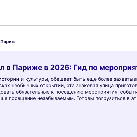
 Париж
пл в Париже в 2026: Гид по меропри
 истории и культуры, обещает быть еще более захваты
сках необычных открытий, эта знаковая улица пригото
довать обязательные к посещению мероприятия, событи
аше посещение незабываемым. Готовы погрузиться в а