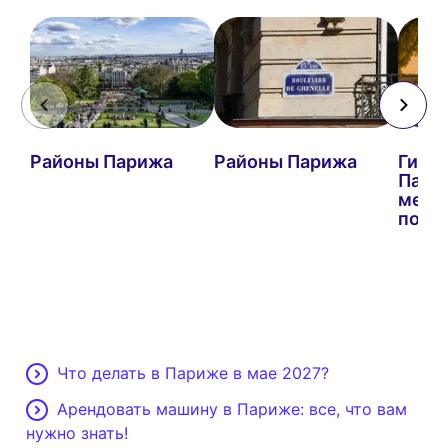
Районы Парижа
Районы Парижа
Гид п
Пари
мест
посе
Что делать в Париже в мае 2027?
Арендовать машину в Париже: все, что вам
нужно знать!