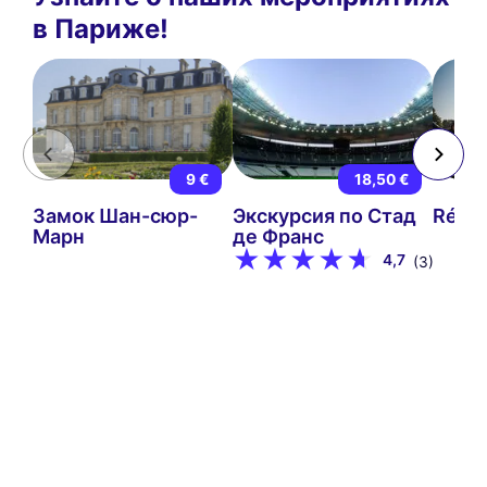
в Париже!
9 €
18,50 €
Замок Шан-сюр-
Экскурсия по Стад
Rétro
Марн
де Франс
4,7
(3)