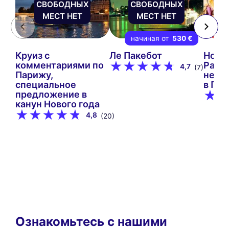
СВОБОДНЫХ
СВОБОДНЫХ
МЕСТ НЕТ
МЕСТ НЕТ
начиная от
530 €
Круиз с
Ле Пакебот
Новый
комментариями по
Parad
4,7
(7)
Парижу,
неза
специальное
в Па
предложение в
канун Нового года
4,8
(20)
Ознакомьтесь с нашими