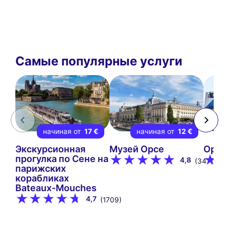
Самые популярные услуги
начиная от
17 €
начиная от
12 €
Экскурсионная
Музей Орсе
Open
прогулка по Сене на
4,8
(347)
парижских
корабликах
Bateaux-Mouches
4,7
(1709)