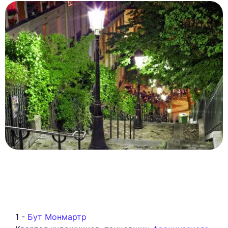
1 -
Бут Монмартр