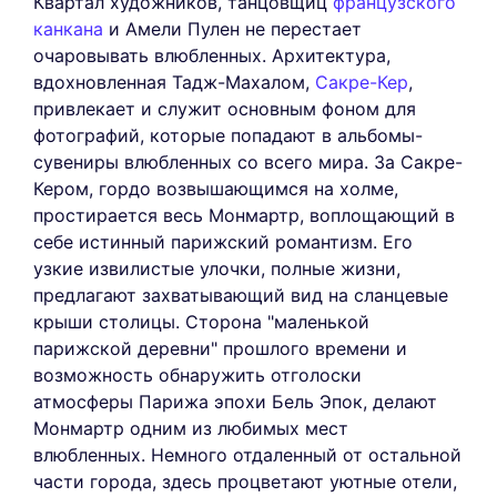
Квартал художников, танцовщиц
французского
канкана
и Амели Пулен не перестает
очаровывать влюбленных. Архитектура,
вдохновленная Тадж-Махалом,
Сакре-Кер
,
привлекает и служит основным фоном для
фотографий, которые попадают в альбомы-
сувениры влюбленных со всего мира. За Сакре-
Кером, гордо возвышающимся на холме,
простирается весь Монмартр, воплощающий в
себе истинный парижский романтизм. Его
узкие извилистые улочки, полные жизни,
предлагают захватывающий вид на сланцевые
крыши столицы. Сторона "маленькой
парижской деревни" прошлого времени и
возможность обнаружить отголоски
атмосферы Парижа эпохи Бель Эпок, делают
Монмартр одним из любимых мест
влюбленных. Немного отдаленный от остальной
части города, здесь процветают уютные отели,