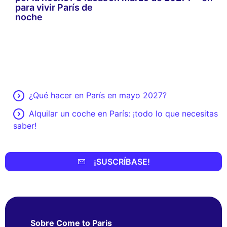
ra
para vivir París de
noche
¿Qué hacer en París en mayo 2027?
Alquilar un coche en París: ¡todo lo que necesitas
saber!
¡SUSCRÍBASE!
Sobre Come to Paris