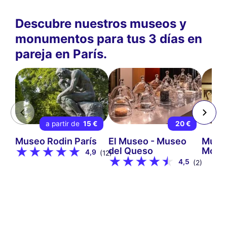
Descubre nuestros museos y
monumentos para tus 3 días en
pareja en París.
a partir de
15 €
20 €
Museo Rodin París
El Museo - Museo
Muse
del Queso
Mont
4,9
(12)
4,5
(2)