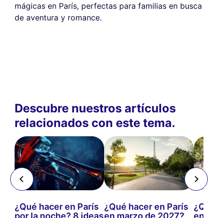
mágicas en París, perfectas para familias en busca
de aventura y romance.
Descubre nuestros artículos
relacionados con este tema.
¿Qué hacer en París
¿Qué hacer en París
¿Qué 
por la noche? 8 ideas
en marzo de 2027?
en ju