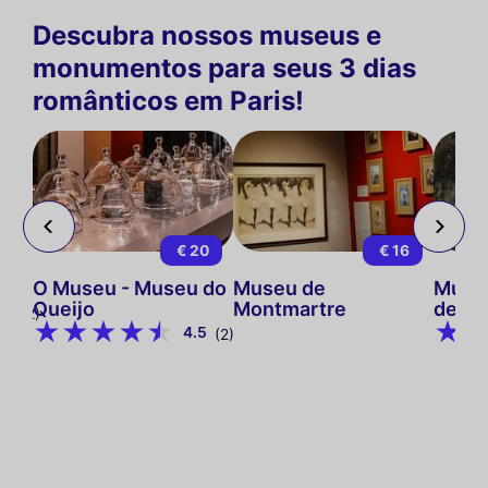
Descubra nossos museus e
monumentos para seus 3 dias
românticos em Paris!
15
€ 20
€ 16
s
O Museu - Museu do
Museu de
Museu
Queijo
Montmartre
de Pa
9
(12)
4.5
(2)