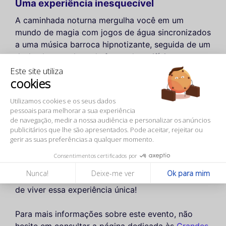
Uma experiência inesquecível
A caminhada noturna mergulha você em um
mundo de magia com jogos de água sincronizados
a uma música barroca hipnotizante, seguida de um
deslumbrante show de fogos de artifício para
encerrar a noite. É uma oportunidade perfeita para
Este site utiliza
cookies
as famílias admirarem os jardins sob uma nova luz,
enquanto desfrutam de uma atmosfera festiva e
Utilizamos cookies e os seus dados
acolhedora.
pessoais para melhorar a sua experiência
de navegação, medir a nossa audiência e personalizar os anúncios
Este espetáculo é não apenas uma atração
publicitários que lhe são apresentados. Pode aceitar, rejeitar ou
gerir as suas preferências a qualquer momento.
turística importante, mas também uma bela
maneira de criar memórias inesquecíveis em
Consentimentos certificados por
família, enquanto descobre a história e a
Nunca!
Deixe-me ver
Ok para mim
esplendor de Versalhes. Não perca a oportunidade
de viver essa experiência única!
Para mais informações sobre este evento, não
hesite em consultar a página dedicada às
Grandes