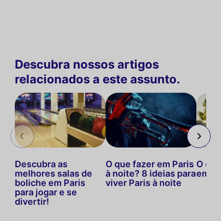
Descubra nossos artigos
relacionados a este assunto.
Descubra as
O que fazer em Paris
O que
melhores salas de
à noite? 8 ideias para
em ma
boliche em Paris
viver Paris à noite
para jogar e se
divertir!