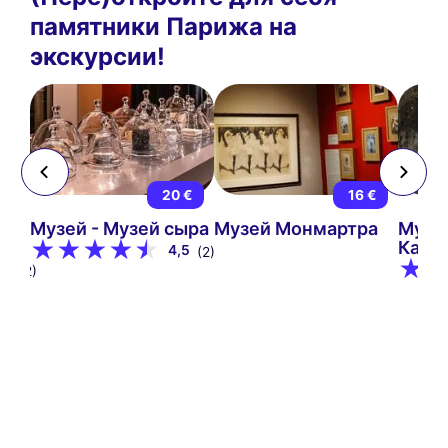
памятники Парижа на
экскурсии!
 €
20 €
16 €
й
Музей - Музей сыра
Музей Монмартра
Музе
Кана
4,5
(2)
9
(12)