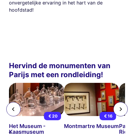
onvergetelijke ervaring in het hart van de
hoofdstad!
Hervind de monumenten van
Parijs met een rondleiding!
Deze website gebruikt
15
€ 20
€ 16
cookies
ijs
Het Museum -
Montmartre Museum
Parij
Kaasmuseum
Riol
Wij gebruiken cookies en uw persoonlijke gegevens om uw browse-
9
(12)