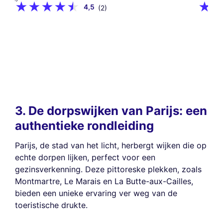
ervaring te verbeteren, ons bereik te meten en de advertenties die u
4,5
(2)
worden getoond te personaliseren. U kunt uw voorkeuren op elk
moment accepteren, weigeren of beheren.
Toestemmingen gecertificeerd door
Nooit!
Laat me zien
Dit is ok voor mik
3. De dorpswijken van Parijs: een
authentieke rondleiding
Parijs, de stad van het licht, herbergt wijken die op
echte dorpen lijken, perfect voor een
gezinsverkenning. Deze pittoreske plekken, zoals
Montmartre, Le Marais en La Butte-aux-Cailles,
bieden een unieke ervaring ver weg van de
toeristische drukte.