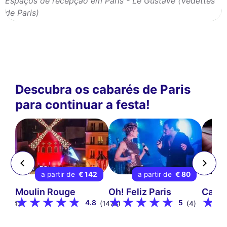
Espaços de recepção em Paris - Le Gustave (Vedettes
de Paris)
Descubra os cabarés de Paris
para continuar a festa!
90
a partir de
€ 142
a partir de
€ 80
Moulin Rouge
Oh! Feliz Paris
Cabar
8
4.8
5
(243)
(1478)
(4)