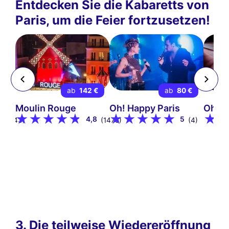
Entdecken Sie die Kabaretts von
Paris, um die Feier fortzusetzen!
 €
ab
142 €
ab
80 €
Moulin Rouge
Oh! Happy Paris
Oh! C
8
4,8
5
(243)
(1478)
(4)
3. Die teilweise Wiedereröffnung