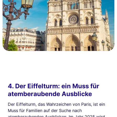
4. Der Eiffelturm: ein Muss für
atemberaubende Ausblicke
Diese Website verwendet
Cookies
Der Eiffelturm, das Wahrzeichen von Paris, ist ein
Muss für Familien auf der Suche nach
Wir verwenden Cookies und Ihre persönlichen Daten, um Ihr
Surferlebnis zu verbessern, unsere Reichweite zu messen und die
atemberaubenden Ausblicken. Im Jahr 2025 wird