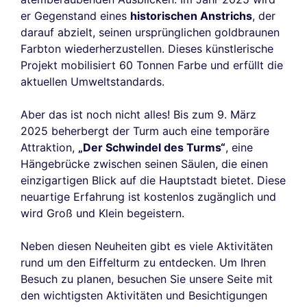
Ihnen angezeigten Werbeanzeigen zu personalisieren. Sie können Ihre
er Gegenstand eines
historischen Anstrichs
, der
Einstellungen jederzeit akzeptieren, ablehnen oder anpassen.
darauf abzielt, seinen ursprünglichen goldbraunen
Genehmigungen zertifiziert von
Farbton wiederherzustellen. Dieses künstlerische
Projekt mobilisiert 60 Tonnen Farbe und erfüllt die
Nei, danke
Ich möchte wählen
Ich stimme zu
aktuellen Umweltstandards.
Aber das ist noch nicht alles! Bis zum 9. März
2025 beherbergt der Turm auch eine temporäre
Attraktion,
„Der Schwindel des Turms“
, eine
Hängebrücke zwischen seinen Säulen, die einen
einzigartigen Blick auf die Hauptstadt bietet. Diese
neuartige Erfahrung ist kostenlos zugänglich und
wird Groß und Klein begeistern.
Neben diesen Neuheiten gibt es viele Aktivitäten
rund um den Eiffelturm zu entdecken. Um Ihren
Besuch zu planen, besuchen Sie unsere Seite mit
den wichtigsten Aktivitäten und Besichtigungen