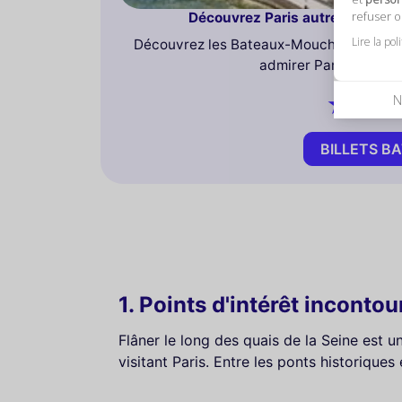
refuser 
Découvrez Paris autrement av
Lire la pol
Découvrez les Bateaux-Mouches : une cro
admirer Paris sous un 
N
BILLETS 
1. Points d'intérêt inconto
Flâner le long des quais de la Seine est u
visitant Paris. Entre les ponts historiques 