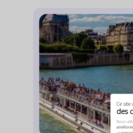
Ce site u
des 
Nous util
améliore
et
personn