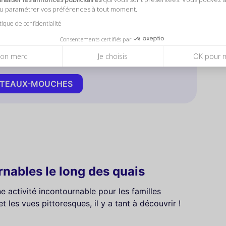
ou paramétrer vos préférences à tout moment.
ec nos Bateaux-Mouches ! Embarquez !
itique de confidentialité
isière promenade inoubliable sur la Seine, pour
nouvel angle. En savoir plus !
Consentements certifiés par
on merci
Je choisis
OK pour 
4,7
(1696)
BATEAUX-MOUCHES
urnables le long des quais
ne activité incontournable pour les familles
et les vues pittoresques, il y a tant à découvrir !