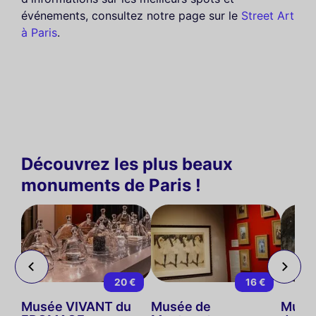
événements, consultez notre page sur le
Street Art
à Paris
.
Découvrez les plus beaux
monuments de Paris !
 €
20 €
16 €
s
Musée VIVANT du
Musée de
Musée