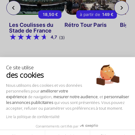
 €
18,50 €
à partir de
149 €
ps-
Les Coulisses du
Rétro Tour Paris
Big B
Stade de France
4,7
(3)
Ce site utilise
des cookies
Nous utilisons des cookies et vos données
personnelles pour
améliorer votre
expérience
de navigation,
mesurer notre audience
, et
personnaliser
les annonces publicitaires
qui vous sont présentées. Vous pouvez
accepter, refuser ou paramétrer vos préférences à tout moment.
3. Forêt de Meudon
Lire la politique de confidentialité
La
Forêt de Meudon
, située à proximité de Paris,
Consentements certifiés par
est un lieu incontournable pour les familles en