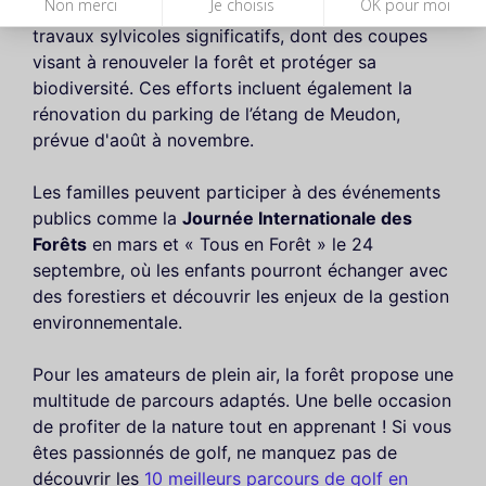
Non merci
Je choisis
OK pour moi
quête de nature. En 2025, la forêt fait l'objet de
travaux sylvicoles significatifs, dont des coupes
visant à renouveler la forêt et protéger sa
biodiversité. Ces efforts incluent également la
rénovation du parking de l’étang de Meudon,
prévue d'août à novembre.
Les familles peuvent participer à des événements
publics comme la
Journée Internationale des
Forêts
en mars et « Tous en Forêt » le 24
septembre, où les enfants pourront échanger avec
des forestiers et découvrir les enjeux de la gestion
environnementale.
Pour les amateurs de plein air, la forêt propose une
multitude de parcours adaptés. Une belle occasion
de profiter de la nature tout en apprenant ! Si vous
êtes passionnés de golf, ne manquez pas de
découvrir les
10 meilleurs parcours de golf en