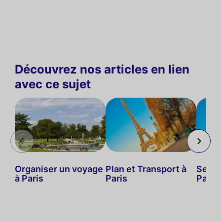
Découvrez nos articles en lien
avec ce sujet
Organiser un voyage
Plan et Transport à
Se dé
à Paris
Paris
Paris