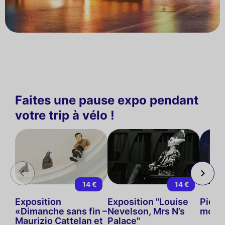
Faites une pause expo pendant
votre trip à vélo !
14 €
14 €
Exposition
Exposition "Louise
Picass
«Dimanche sans fin –
Nevelson, Mrs N’s
mouv
Maurizio Cattelan et
Palace"