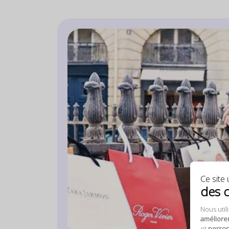
Ce site u
des 
Nous util
améliore
et
personn