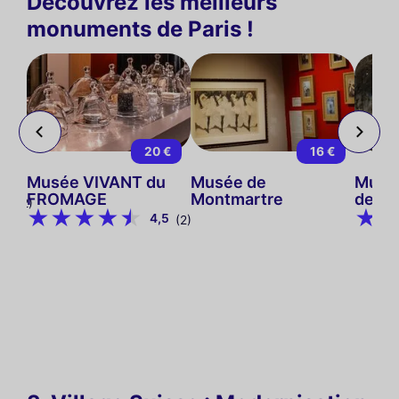
Découvrez les meilleurs
monuments de Paris !
 €
20 €
16 €
s
Musée VIVANT du
Musée de
Musée
FROMAGE
Montmartre
de Pa
9
(12)
4,5
(2)