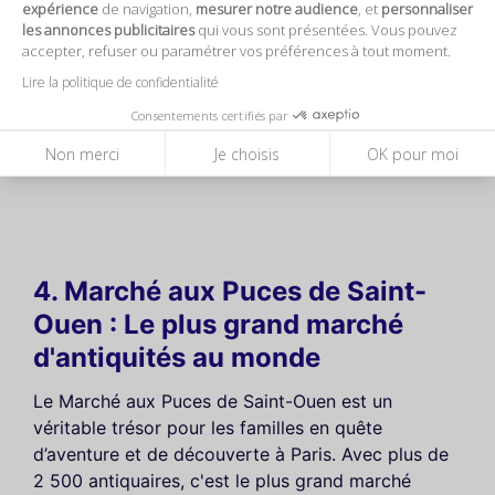
expérience
de navigation,
mesurer notre audience
, et
personnaliser
les annonces publicitaires
qui vous sont présentées. Vous pouvez
accepter, refuser ou paramétrer vos préférences à tout moment.
Lire la politique de confidentialité
Consentements certifiés par
Marché aux Puces de Saint-Ouen
Non merci
Je choisis
OK pour moi
4. Marché aux Puces de Saint-
Ouen : Le plus grand marché
d'antiquités au monde
Le Marché aux Puces de Saint-Ouen est un
véritable trésor pour les familles en quête
d’aventure et de découverte à Paris. Avec plus de
2 500 antiquaires, c'est le plus grand marché