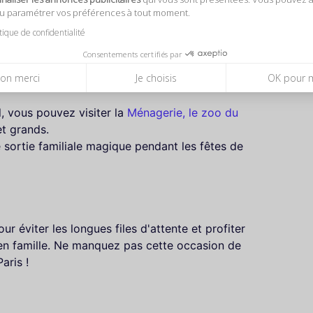
ectaculaires.
ou paramétrer vos préférences à tout moment.
itique de confidentialité
Consentements certifiés par
on merci
Je choisis
OK pour 
eront fascinés par les illuminations qui mettent
l, vous pouvez visiter la
Ménagerie, le zoo du
et grands.
e sortie familiale magique pendant les fêtes de
ur éviter les longues files d'attente et profiter
en famille. Ne manquez pas cette occasion de
aris !