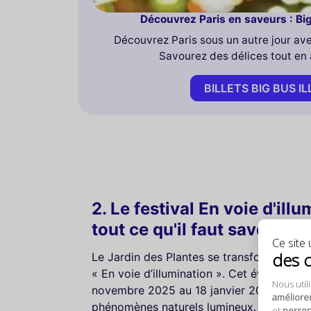
Découvrez Paris en saveurs : Bi
Découvrez Paris sous un autre jour ave
Savourez des délices tout en a
BILLETS BIG BUS 
2. Le festival En voie d'ill
tout ce qu'il faut savoir
Ce site u
des 
Le Jardin des Plantes se transforme en un
« En voie d’illumination ». Cet événement
Nous util
novembre 2025 au 18 janvier 2026, propo
améliore
phénomènes naturels lumineux. C’est l’occ
et
personn