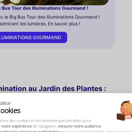
g Bus Tour des Illuminations Gourmand !
c le Big Bus Tour des Illuminations Gourmand !
dmirant les lumières. En savoir plus !
ILLUMINATIONS GOURMAND
umination au Jardin des Plantes :
tilise
cookies
 véritable spectacle lumineux avec le festival
 incontournable, qui se déroulera du 12
isons des cookies et vos données personnelles pour
se un parcours enchanteur centré sur les
r votre expérience
de navigation,
mesurer notre audience
,
asion idéale pour les familles de découvrir la
aliser les annonces publicitaires
qui vous sont présentées. Vous pouvez 