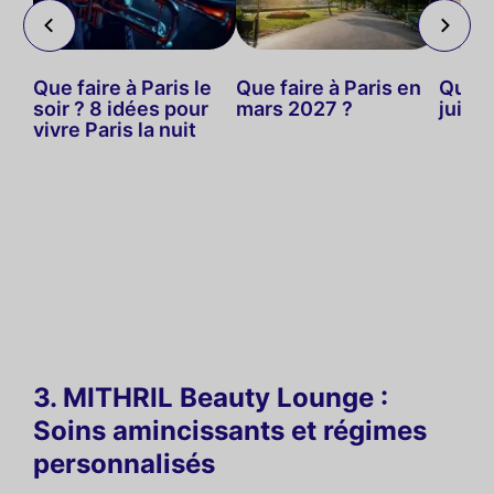
Que faire à Paris le
Que faire à Paris en
Que f
 de
soir ? 8 idées pour
mars 2027 ?
juin 
our
vivre Paris la nuit
!
3. MITHRIL Beauty Lounge :
Soins amincissants et régimes
personnalisés