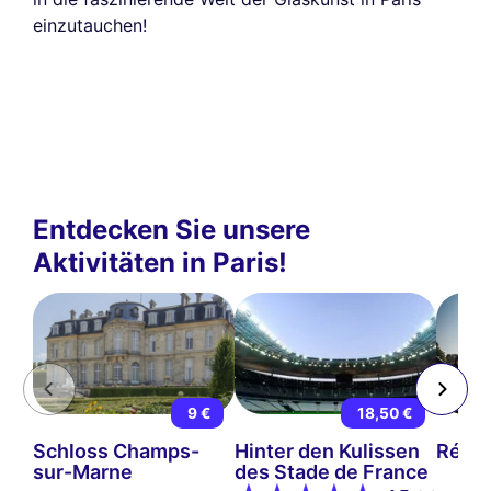
einzutauchen!
Entdecken Sie unsere
Aktivitäten in Paris!
9 €
18,50 €
Schloss Champs-
Hinter den Kulissen
Rétro
sur-Marne
des Stade de France