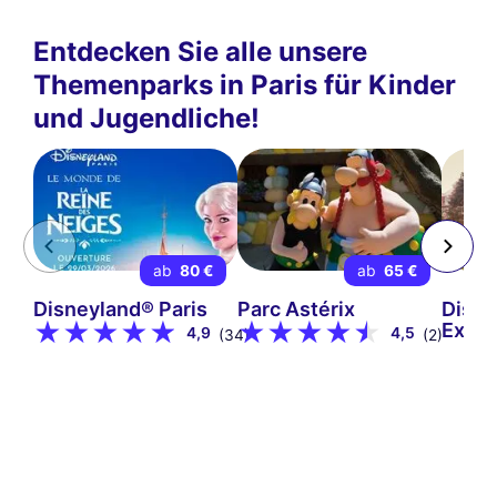
Entdecken Sie alle unsere
Themenparks in Paris für Kinder
und Jugendliche!
ab
80 €
ab
65 €
Disneyland® Paris
Parc Astérix
Disne
Expre
4,9
4,5
(34)
(2)