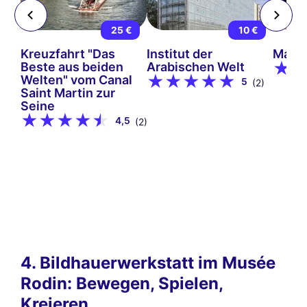
 €
25 €
10 €
Kreuzfahrt "Das
Institut der
Mada
ris
Beste aus beiden
Arabischen Welt
Welten" vom Canal
5
(8)
(2)
Saint Martin zur
Seine
4,5
(2)
4. Bildhauerwerkstatt im Musée
Rodin: Bewegen, Spielen,
Kreieren