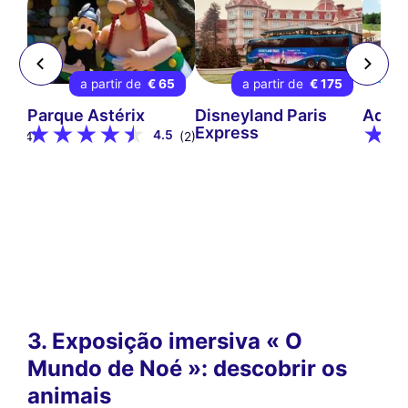
80
a partir de
€ 65
a partir de
€ 175
a
s
Parque Astérix
Disneyland Paris
Aqua
Express
9
4.5
(34)
(2)
3. Exposição imersiva « O
Mundo de Noé »: descobrir os
animais