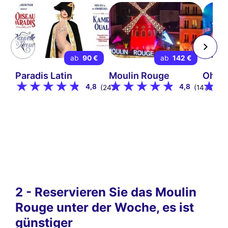
ab
90 €
ab
142 €
Paradis Latin
Moulin Rouge
Oh! H
4,8
4,8
(243)
(1478)
2 - Reservieren Sie das Moulin
Rouge unter der Woche, es ist
günstiger