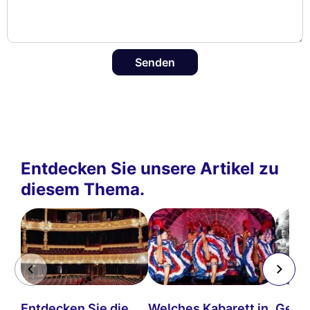
Senden
Entdecken Sie unsere Artikel zu
diesem Thema.
Entdecken Sie die
Welches Kabarett in
Gesch