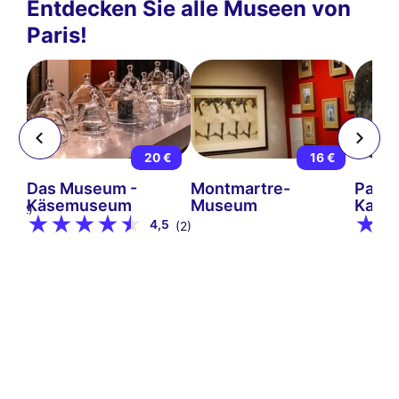
Entdecken Sie alle Museen von
Paris!
 €
20 €
16 €
ris
Das Museum -
Montmartre-
Paris
Käsemuseum
Museum
Kana
9
(12)
4,5
(2)