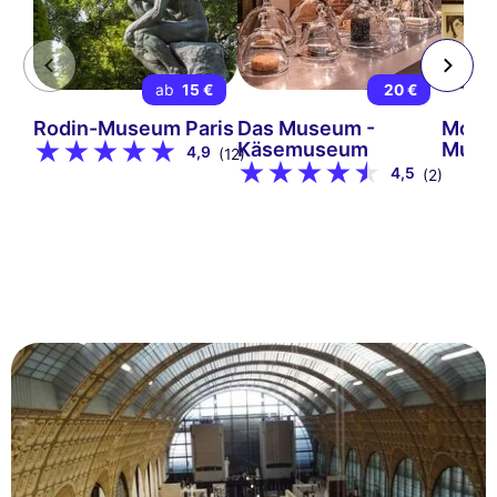
ab
15 €
20 €
Rodin-Museum Paris
Das Museum -
Mont
Käsemuseum
Muse
4,9
(12)
4,5
(2)