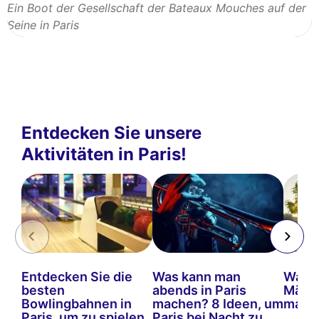
Ein Boot der Gesellschaft der Bateaux Mouches auf der
Seine in Paris
Entdecken Sie unsere
Aktivitäten in Paris!
Entdecken Sie die
Was kann man
Was k
besten
abends in Paris
März 
Bowlingbahnen in
machen? 8 Ideen, um
mach
Paris, um zu spielen
Paris bei Nacht zu