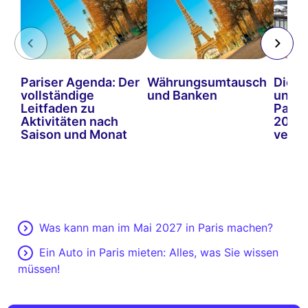
Pariser Agenda: Der
Währungsumtausch
Die b
vollständige
und Banken
und A
Leitfaden zu
Paris
Aktivitäten nach
2026 
Saison und Monat
verpa
Was kann man im Mai 2027 in Paris machen?
Ein Auto in Paris mieten: Alles, was Sie wissen
müssen!