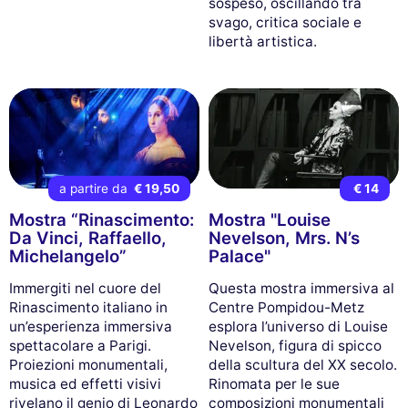
sospeso, oscillando tra
svago, critica sociale e
libertà artistica.
a partire da
€ 19,50
€ 14
Mostra “Rinascimento:
Mostra "Louise
Da Vinci, Raffaello,
Nevelson, Mrs. N’s
Michelangelo”
Palace"
Immergiti nel cuore del
Questa mostra immersiva al
Rinascimento italiano in
Centre Pompidou-Metz
un’esperienza immersiva
esplora l’universo di Louise
spettacolare a Parigi.
Nevelson, figura di spicco
Proiezioni monumentali,
della scultura del XX secolo.
musica ed effetti visivi
Rinomata per le sue
rivelano il genio di Leonardo
composizioni monumentali