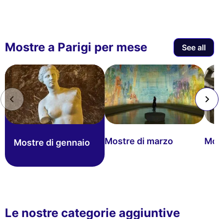
Mostre a Parigi per mese
See all
Mostre di marzo
Mos
Mostre di gennaio
Le nostre categorie aggiuntive