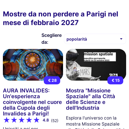
Mostre da non perdere a Parigi nel
mese di febbraio 2027
Scegliere
da:
€ 28
€ 15
AURA INVALIDES:
Mostra "Missione
Un'esperienza
Spaziale" alla Città
coinvolgente nel cuore
delle Scienze e
della Cupola degli
dell'Industria
Invalides a Parigi!
Esplora l'universo con la
4.8
(52)
mostra Missione Spaziale
Unisciti a noi per