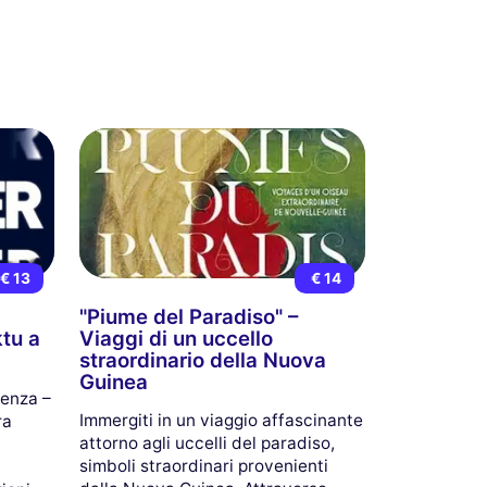
€ 13
€ 14
"Piume del Paradiso" –
tu a
Viaggi di un uccello
straordinario della Nuova
Guinea
tenza –
Immergiti in un viaggio affascinante
ra
attorno agli uccelli del paradiso,
simboli straordinari provenienti