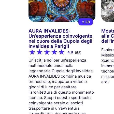
€ 28
AURA INVALIDES:
Mostr
Un'esperienza coinvolgente
alla 
nel cuore della Cupola degli
dell'I
Invalides a Parigi!
Esplor
4.8
(52)
Mission
Unisciti a noi per un'esperienza
Scienz
multimediale unica nella
immersi
leggendaria Cupola degli Invalides.
tecnolo
AURA INVALIDES combina musica
mission
orchestrale, mappatura video e
età!
giochi di luce per esaltare
l'architettura di questo monumento
iconico. Scopri questo spettacolo
coinvolgente serale e lasciati
trasportare in un'avventura
straordinaria, riscoprendo così