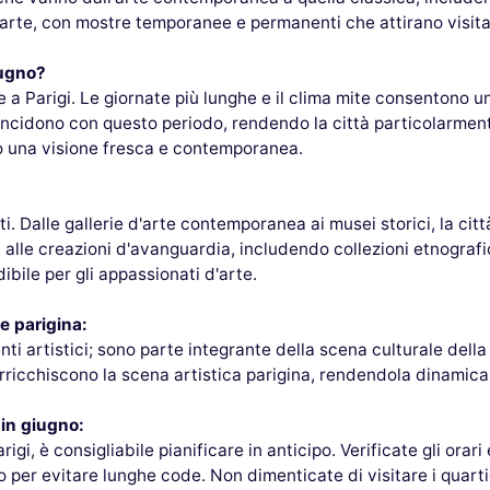
ll'arte, con mostre temporanee e permanenti che attirano visita
iugno?
e a Parigi. Le giornate più lunghe e il clima mite consentono 
 coincidono con questo periodo, rendendo la città particolarmen
do una visione fresca e contemporanea.
sti. Dalle gallerie d'arte contemporanea ai musei storici, la ci
 alle creazioni d'avanguardia, includendo collezioni etnografic
bile per gli appassionati d'arte.
e parigina:
 artistici; sono parte integrante della scena culturale della cit
 arricchiscono la scena artistica parigina, rendendola dinamica
 in giugno:
igi, è consigliabile pianificare in anticipo. Verificate gli orari 
ipo per evitare lunghe code. Non dimenticate di visitare i quart