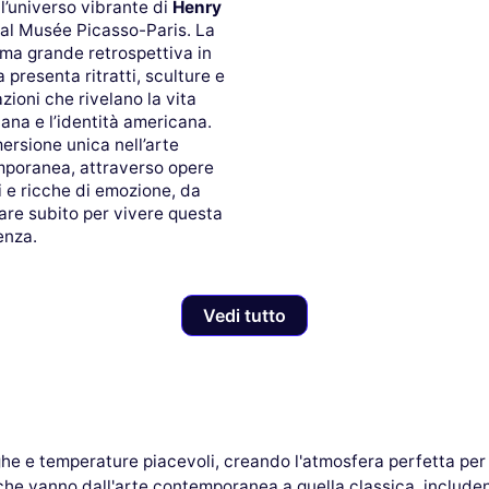
l’universo vibrante di
Henry
al Musée Picasso-Paris. La
ima grande retrospettiva in
 presenta ritratti, sculture e
azioni che rivelano la vita
ana e l’identità americana.
ersione unica nell’arte
poranea, attraverso opere
i e ricche di emozione, da
are subito per vivere questa
enza.
Vedi tutto
he e temperature piacevoli, creando l'atmosfera perfetta per e
che vanno dall'arte contemporanea a quella classica, includen