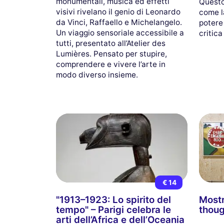
monumentali, musica ed effetti
Questo
visivi rivelano il genio di Leonardo
come la
da Vinci, Raffaello e Michelangelo.
potere
Un viaggio sensoriale accessibile a
critic
tutti, presentato all’Atelier des
Lumières. Pensato per stupire,
comprendere e vivere l’arte in
modo diverso insieme.
€ 14
"1913–1923: Lo spirito del
Mostr
tempo" – Parigi celebra le
thoug
arti dell’Africa e dell’Oceania