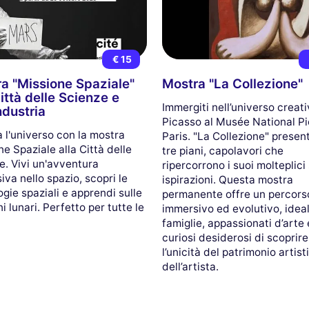
€ 15
a "Missione Spaziale"
Mostra "La Collezione"
Città delle Scienze e
Immergiti nell’universo creati
ndustria
Picasso al Musée National P
a l'universo con la mostra
Paris. "La Collezione" presen
e Spaziale alla Città delle
tre piani, capolavori che
e. Vivi un'avventura
ripercorrono i suoi molteplici s
va nello spazio, scopri le
ispirazioni. Questa mostra
gie spaziali e apprendi sulle
permanente offre un percors
i lunari. Perfetto per tutte le
immersivo ed evolutivo, idea
famiglie, appassionati d’arte 
curiosi desiderosi di scoprire
l’unicità del patrimonio artist
dell’artista.