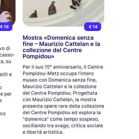
€ 16
€ 14
Mostra «Domenica senza
fine – Maurizio Cattelan e la
vo di
collezione del Centre
icasso-
Pompidou»
ta, su
Per il suo 15° anniversario, il Centre
Pompidou-Metz occupa l’intero
tili e
museo con Domenica senza fine,
Maurizio Cattelan e la collezione
o
del Centre Pompidou. Progettata
le per
con Maurizio Cattelan, la mostra
e
presenta opere rare della collezione
del Centre Pompidou ed esplora la
ico
“domenica” come tempo sospeso,
oscillando tra svago, critica sociale
e libertà artistica.