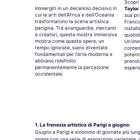
Scopri 
Immergiti in un decennio decisivo in
Taylor
cui le arti dell’Africa e dell’Oceania
sua pr
trasformarono la scena artistica
Francia
parigina. Tra avanguardie, mercanti
install
e creatori, questa mostra immersiva
quotidi
mostra come queste opere, un
Un’imm
tempo ignorate, siano diventate
contem
fondamentali per l’arte moderna e
potent
abbiano ridefinito
prenot
permanentemente la percezione
esperi
occidentale.
1. La frenesia artistica di Parigi a giugno:
Giugno a Parigi è sinonimo di giornate più lung
anima con una serie di esposizioni variegate, 