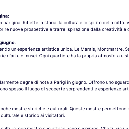
.
gina:
arigina. Riflette la storia, la cultura e lo spirito della città. V
rire nuove prospettive e trarre ispirazione dalla creatività e 
n giugno:
ffrendo un'esperienza artistica unica. Le Marais, Montmartre, 
rie d'arte e musei. Ogni quartiere ha la propria atmosfera e s
rmente degne di nota a Parigi in giugno. Offrono uno sguardo
ono spesso il luogo di scoperte sorprendenti e esperienze art
anche mostre storiche e culturali. Queste mostre permettono 
ulturale e storico ai visitatori.
e cultura, con mostre che affascinano e ispirano. Che tu sia 