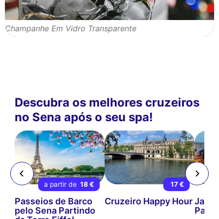
Champanhe Em Vidro Transparente
Descubra os melhores cruzeiros
no Sena após o seu spa!
 €
a partir de
18 €
17 €
 no
Passeios de Barco
Cruzeiro Happy Hour
Janta
pelo Sena Partindo
Paris