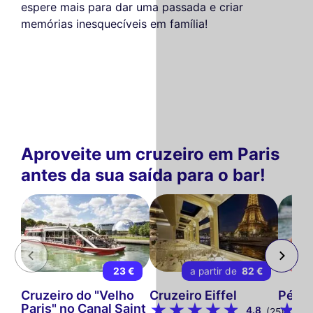
espere mais para dar uma passada e criar
memórias inesquecíveis em família!
Aproveite um cruzeiro em Paris
antes da sua saída para o bar!
23 €
a partir de
82 €
Cruzeiro do "Velho
Cruzeiro Eiffel
Pénic
Paris" no Canal Saint
4.8
(25)