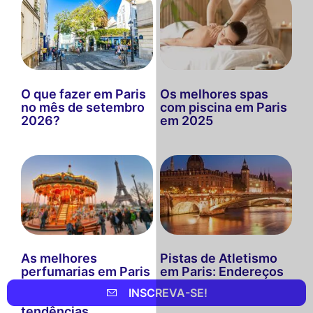
O que fazer em Paris
Os melhores spas
no mês de setembro
com piscina em Paris
2026?
em 2025
As melhores
Pistas de Atletismo
perfumarias em Paris
em Paris: Endereços
em 2025: Guia
e Locais para
INSCREVA-SE!
completo e
Descobrir
tendências