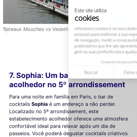
de navegação, medir a nossa audiência e personalizar os anúncios
publicitários que lhe são apresentados. Pode aceitar, rejeitar ou
gerir as suas preferências a qualquer momento.
Consentimentos certificados por
Bateaux Mouches vs Vedettes do Pont Neuf
Nunca!
Deixe-me ver
Ok para mim
7. Sophia: Um bar de cocktails
acolhedor no 5º arrondissement
Para uma noite em família em Paris, o bar de
cocktails
Sophia
é um endereço a não perder.
Localizado no 5º arrondissement, este
estabelecimento acolhedor oferece uma atmosfera
confortável ideal para relaxar após um dia de
passeios. Você poderá degustar cocktails criativos