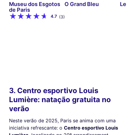
Museu dos Esgotos
O Grand Bleu
Le Di
de Paris
4.7
(3)
3. Centro esportivo Louis
Lumière: natação gratuita no
verão
Neste verão de 2025, Paris se anima com uma
iniciativa refrescante: o
Centro esportivo Louis
Lumière
, localizado no 20º arrondissement,