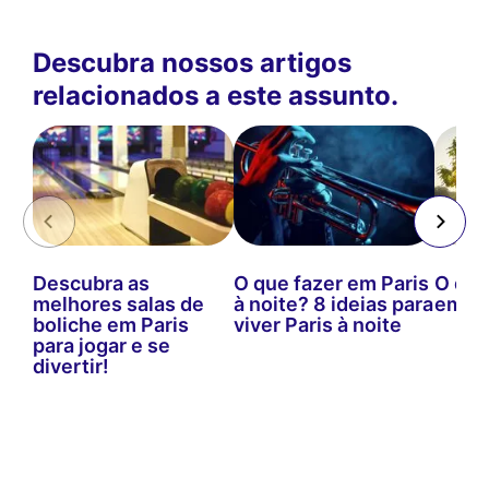
Descubra nossos artigos
relacionados a este assunto.
Descubra as
O que fazer em Paris
O que
melhores salas de
à noite? 8 ideias para
em ma
boliche em Paris
viver Paris à noite
para jogar e se
divertir!