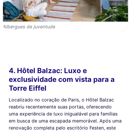
Albergues de juventude
4. Hôtel Balzac: Luxo e
exclusividade com vista para a
Torre Eiffel
Localizado no coração de Paris, o Hôtel Balzac
Este site utiliza
reabriu recentemente suas portas, oferecendo
cookies
uma experiência de luxo inigualável para famílias
em busca de uma escapada memorável. Após uma
Utilizamos cookies e os seus dados pessoais para melhorar a sua
renovação completa pelo escritório Festen, este
experiência de navegação, medir a nossa audiência e personalizar os