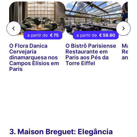
96
a partir de
€ 75
a partir de
€ 58.80
a 
O Flora Danica
O Bistrô Parisiense
Mada
Cervejaria
Restaurante em
Resta
dinamarquesa nos
Paris aos Pés da
andar 
Campos Elísios em
Torre Eiffel
Paris
3. Maison Breguet: Elegância