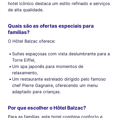
hotel icônico destaca um estilo refinado e serviços
anúncios publicitários que lhe são apresentados. Pode aceitar, rejeitar
ou gerir as suas preferências a qualquer momento.
de alta qualidade.
Consentimentos certificados por
Quais são as ofertas especiais para
Nunca!
Deixe-me ver
Ok para mim
famílias?
O Hôtel Balzac oferece:
Suítes espaçosas com vista deslumbrante para a
Torre Eiffel,
Um spa japonês para momentos de
relaxamento,
Um restaurante estrelado dirigido pelo famoso
chef Pierre Gagnaire, oferecendo um menu
adaptado para crianças.
Por que escolher o Hôtel Balzac?
Para as famílias, este hotel combina conforto e