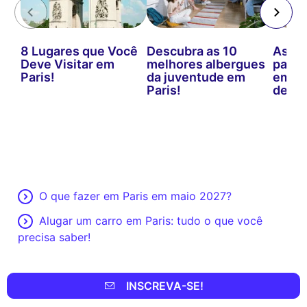
8 Lugares que Você
Descubra as 10
As me
Deve Visitar em
melhores albergues
para 
Paris!
da juventude em
em Pa
Paris!
defini
O que fazer em Paris em maio 2027?
Alugar um carro em Paris: tudo o que você
precisa saber!
INSCREVA-SE!