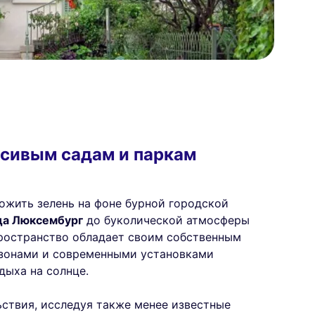
асивым садам и паркам
ложить зелень на фоне бурной городской
да Люксембург
до буколической атмосферы
пространство обладает своим собственным
азонами и современными установками
дыха на солнце.
ьствия, исследуя также менее известные